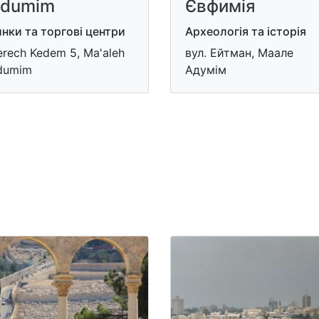
dumim
Євфимія
нки та торгові центри
Археологія та історія
rech Kedem 5, Ma'aleh
вул. Ейтман, Маале
dumim
Адумім