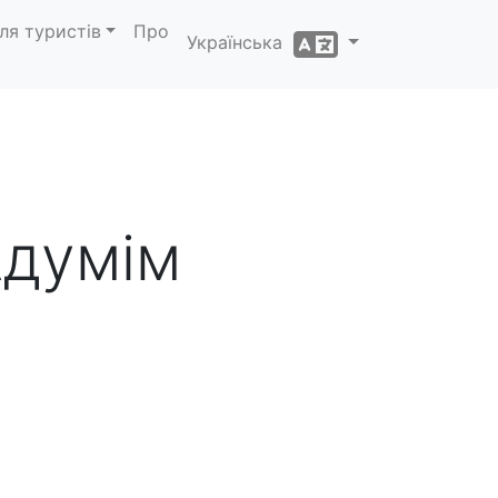
ля туристів
Про
Українська
Адумім