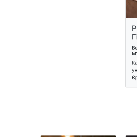
Р
Г
Ве
М
К
ун
Є