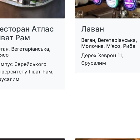
есторан Атлас
Лаван
іват Рам
Веган, Вегетаріанська,
Молочна, М'ясо, Риба
ган, Вегетаріанська,
'ясо
Дерех Хеврон 11,
Єрусалим
ампус Єврейського
іверситету Гіват Рам,
русалим