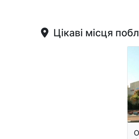
Цікаві місця поб
O