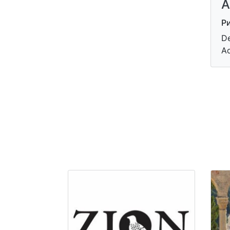
A
Ри
De
A