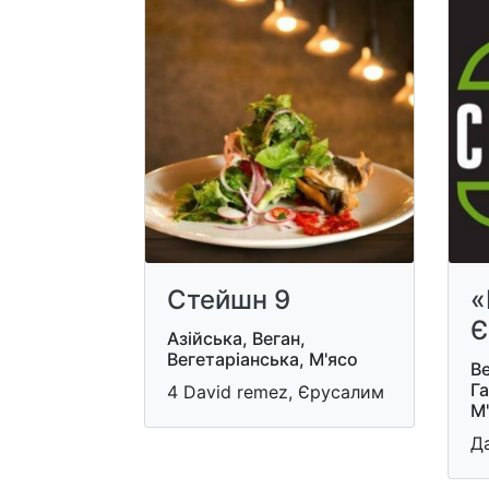
Стейшн 9
«
Є
Азійська, Веган,
Вегетаріанська, М'ясо
Ве
Г
4 David remez, Єрусалим
М
Д