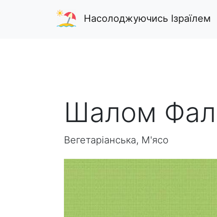
Насолоджуючись Ізраїлем
Шалом Фал
Вегетаріанська, М'ясо