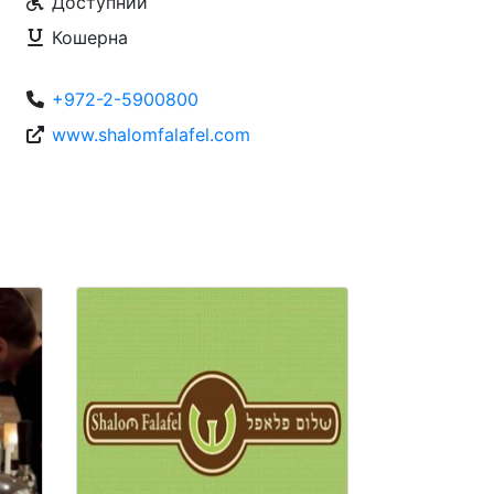
Доступний
Кошерна
+972-2-5900800
www.shalomfalafel.com