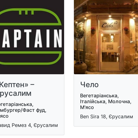
Кептен» –
Чело
русалим
Вегетаріанська,
Італійська, Молочна,
гетаріанська,
М'ясо
амбургер/Фаст фуд,
'ясо
Ben Sira 18, Єрусалим
авид Ремез 4, Єрусалим