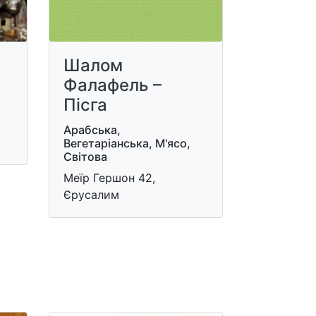
Шалом
Фалафель –
Пісга
Арабська,
Вегетаріанська, М'ясо,
Світова
Меїр Гершон 42,
Єрусалим