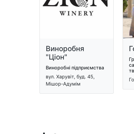
Виноробня
Г
"Ціон"
Г
са
Виноробні підприємства
т
вул. Харувіт, буд. 45,
Г
Мішор-Адумім