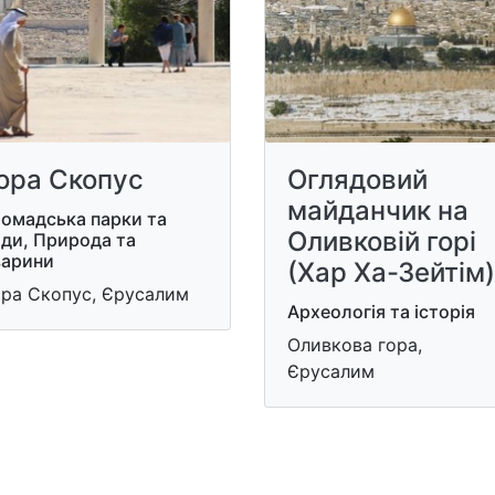
ора Скопус
Оглядовий
майданчик на
ромадська парки та
Оливковій горі
ди, Природа та
варини
(Хар Ха-Зейтім)
ора Скопус, Єрусалим
Археологія та історія
Оливкова гора,
Єрусалим