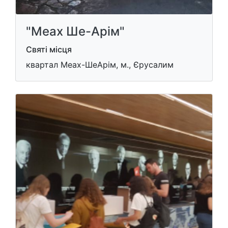
"Меах Ше-Арім"
Святі місця
квартал Меах-ШеАрім, м., Єрусалим