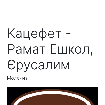
Кацефет -
Рамат Ешкол,
Єрусалим
Молочна