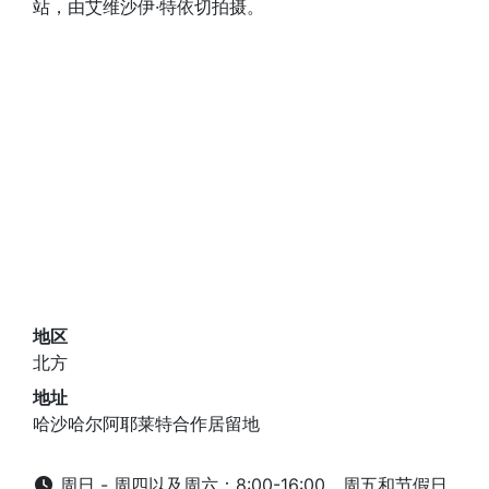
站，由艾维沙伊·特依切拍摄。
地区
北方
地址
哈沙哈尔阿耶莱特合作居留地
周日 - 周四以及周六：8:00-16:00，周五和节假日