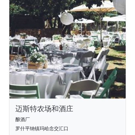
迈斯特农场和酒庄
酿酒厂
罗什平纳镇玛哈念交汇口