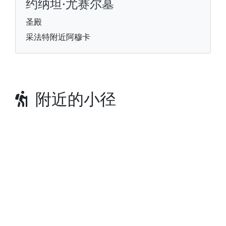
约纳坦·尤赛尔墓
圣殿
采法特附近阿穆卡
附近的小径