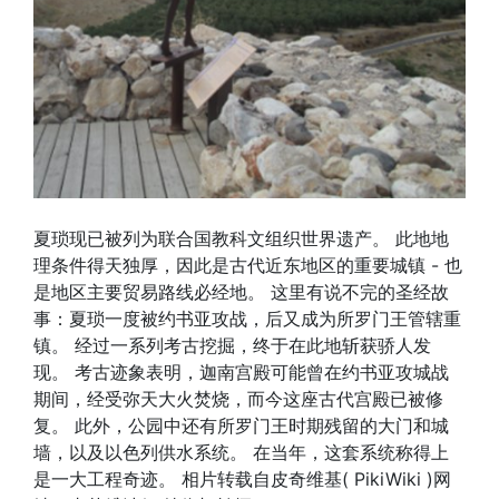
夏琐现已被列为联合国教科文组织世界遗产。 此地地
理条件得天独厚，因此是古代近东地区的重要城镇 - 也
是地区主要贸易路线必经地。 这里有说不完的圣经故
事：夏琐一度被约书亚攻战，后又成为所罗门王管辖重
镇。 经过一系列考古挖掘，终于在此地斩获骄人发
现。 考古迹象表明，迦南宫殿可能曾在约书亚攻城战
期间，经受弥天大火焚烧，而今这座古代宫殿已被修
复。 此外，公园中还有所罗门王时期残留的大门和城
墙，以及以色列供水系统。 在当年，这套系统称得上
是一大工程奇迹。 相片转载自皮奇维基( PikiWiki )网