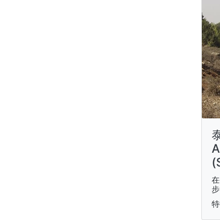
泰
A
(
在
步
特