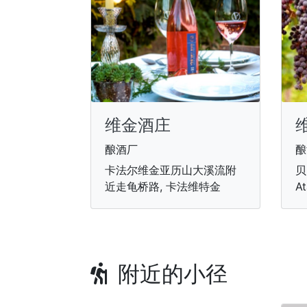
维金酒庄
酿酒厂
酿
卡法尔维金亚历山大溪流附
贝
近走龟桥路, 卡法维特金
At
附近的小径