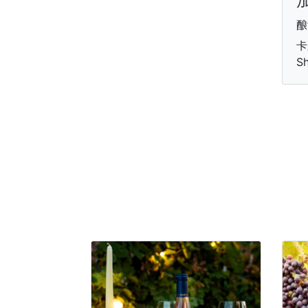
酿
卡
S