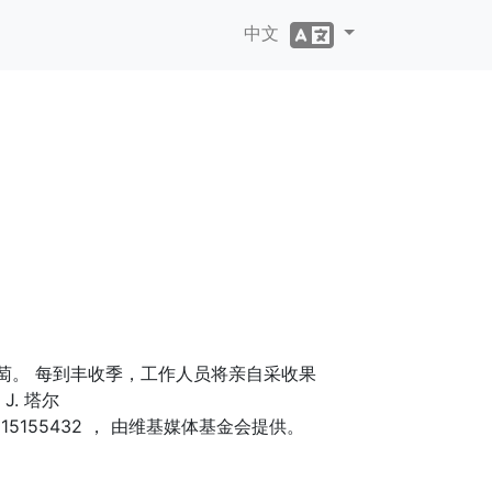
中文
萄。 每到丰收季，工作人员将亲自采收果
. 塔尔
?curid=15155432 ， 由维基媒体基金会提供。