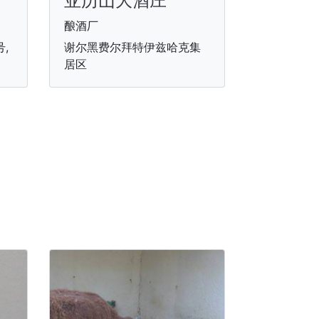
亚历山大酒庄
酿酒厂
,
谢尔黑费尔拜特伊兹哈克集
居区