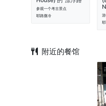
House) 的“漂浮路”
(
N
参观一个考古景点
游
耶路撒冷
耶
附近的餐馆