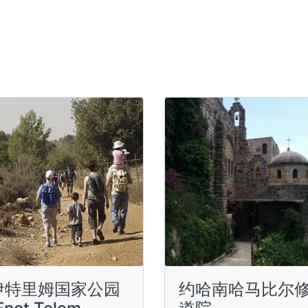
伊特里姆国家公园
约哈南哈马比尔