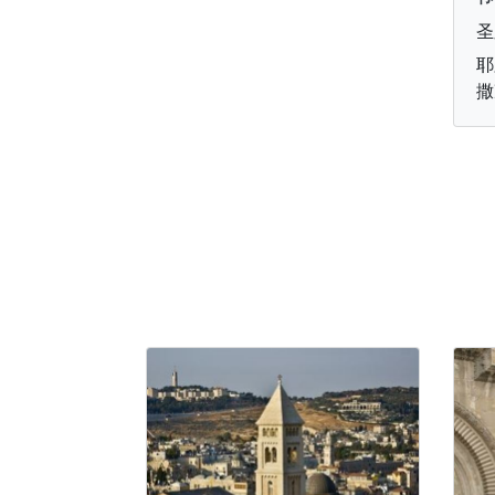
圣
耶
撒