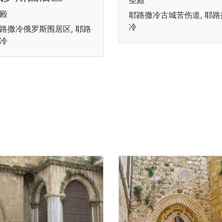
殿
耶路撒冷古城苦伤道, 耶路
冷
路撒冷俄罗斯围居区, 耶路
冷