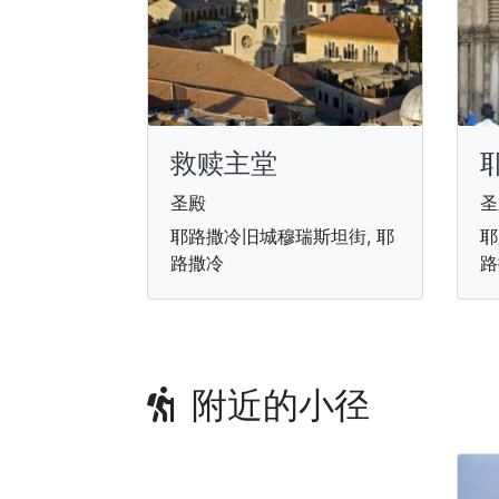
救赎主堂
圣殿
圣
耶路撒冷旧城穆瑞斯坦街, 耶
耶
路撒冷
路
附近的小径