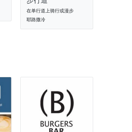
步行道
在单行道上骑行或漫步
耶路撒冷