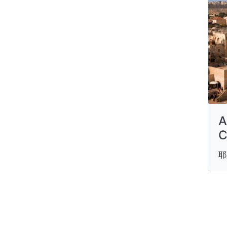
A
C
耶