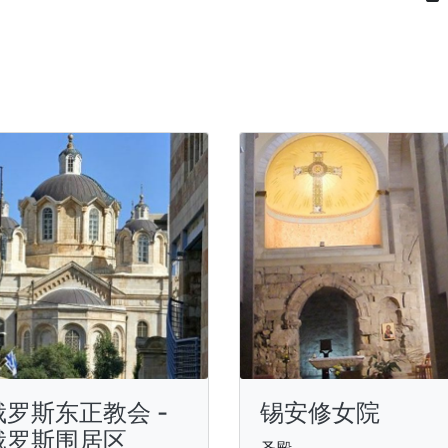
俄罗斯东正教会 -
锡安修女院
俄罗斯围居区
圣殿