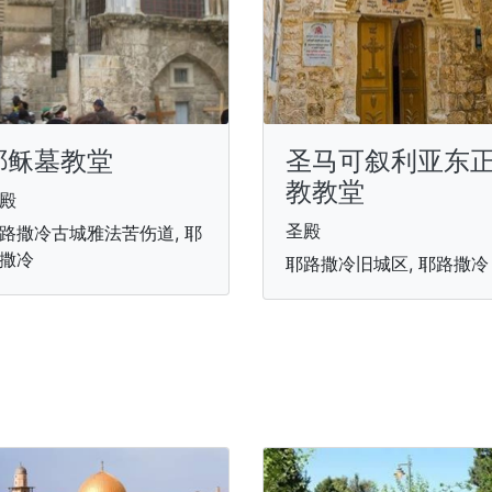
耶稣墓教堂
圣马可叙利亚东
教教堂
殿
圣殿
路撒冷古城雅法苦伤道, 耶
撒冷
耶路撒冷旧城区, 耶路撒冷