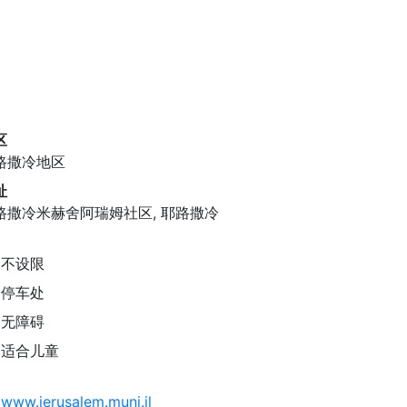
区
路撒冷地区
址
路撒冷米赫舍阿瑞姆社区, 耶路撒冷
不设限
停车处
无障碍
适合儿童
www.jerusalem.muni.il