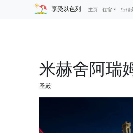
享受以色列
主页
住宿
行程
米赫舍阿瑞
圣殿