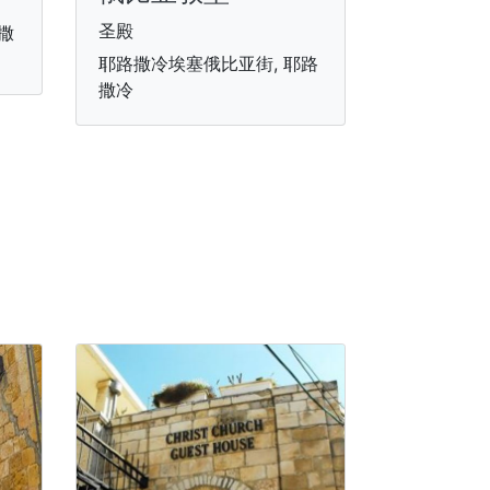
圣殿
撒
耶路撒冷埃塞俄比亚街, 耶路
撒冷