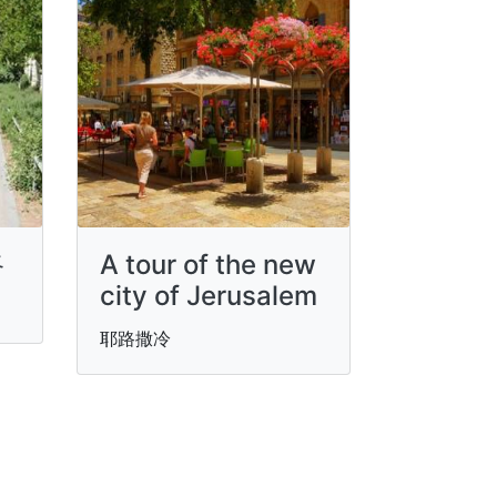
路
A tour of the new
city of Jerusalem
耶路撒冷