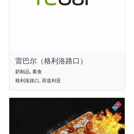
雷巴尔（格利洛路口）
奶制品, 素食
格利洛路口, 荷兹利亚