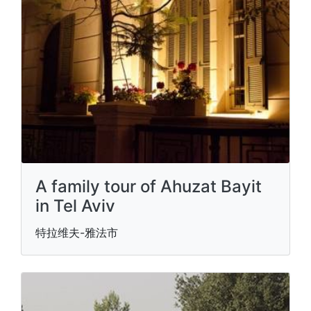
A family tour of Ahuzat Bayit
in Tel Aviv
特拉维夫-雅法市