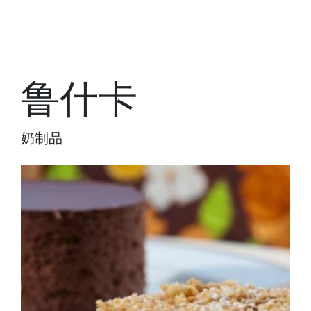
鲁什卡
奶制品