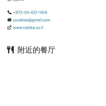
+972-54-437-1414
yuvaltee@gmail.com
www.rushka.co.il
附近的餐厅