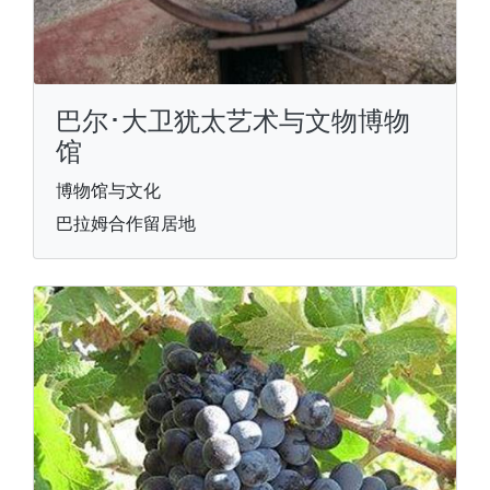
巴尔･大卫犹太艺术与文物博物
馆
博物馆与文化
巴拉姆合作留居地