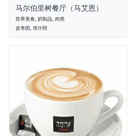
马尔伯里树餐厅（马艾恩）
世界美食, 奶制品, 肉类
皮奇因, 塔什阿