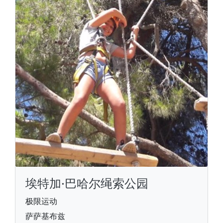
埃特加·巴哈尔绳索公园
极限运动
萨萨基布兹