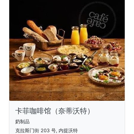
卡菲咖啡馆（奈蒂沃特）
奶制品
克拉斯门街 203 号, 内提沃特