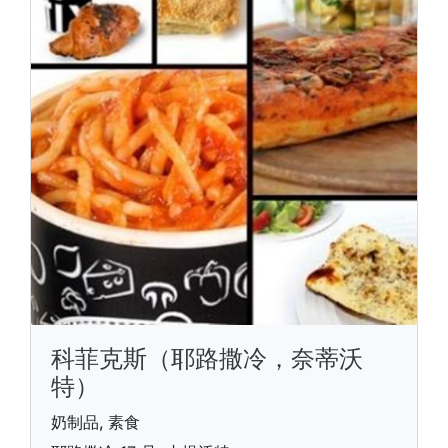
科菲克斯（耶路撒冷，奈蒂沃
特）
奶制品, 素食