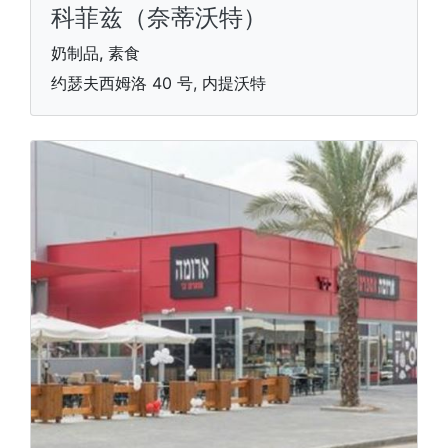
科菲兹（奈蒂沃特）
奶制品, 素食
约瑟夫西姆洛 40 号, 内提沃特