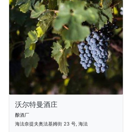
沃尔特曼酒庄
酿酒厂
海法奈提夫奥法基姆街 23 号, 海法