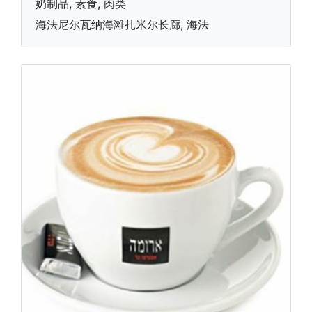
奶制品, 素食, 肉类
海法尼尔瓦纳海滩扎米尔长廊, 海法