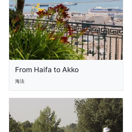
From Haifa to Akko
海法