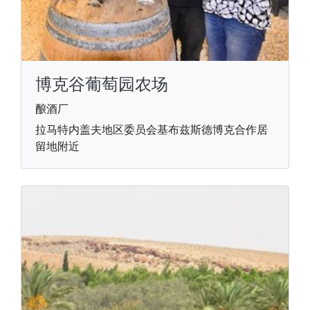
博克谷葡萄园农场
酿酒厂
拉马特内盖夫地区委员会基布兹斯德博克合作居
留地附近