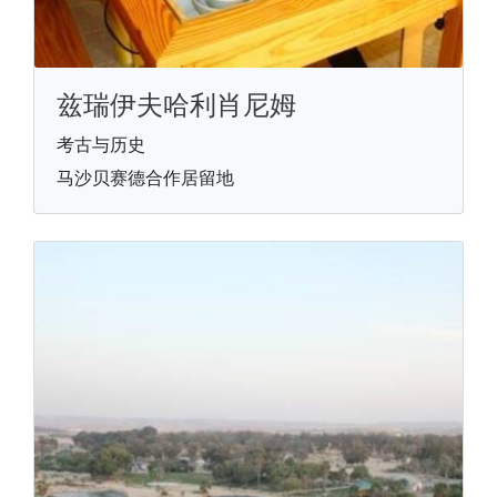
兹瑞伊夫哈利肖尼姆
考古与历史
马沙贝赛德合作居留地