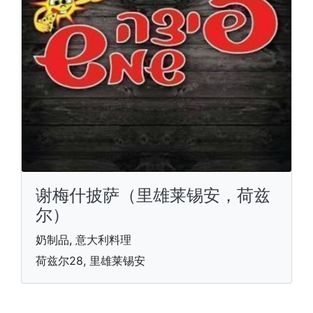
谢梅什披萨（里雄莱锡安，荷兹
尔）
奶制品, 意大利料理
荷兹尔28, 里雄莱锡安