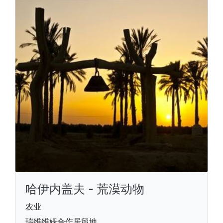
哈伊内盖夫 - 荒漠动物
农业
瑞维维姆合作居留地