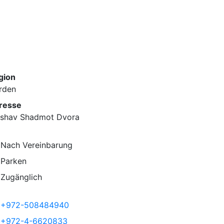
gion
rden
resse
shav Shadmot Dvora
Nach Vereinbarung
Parken
Zugänglich
+972-508484940
+972-4-6620833