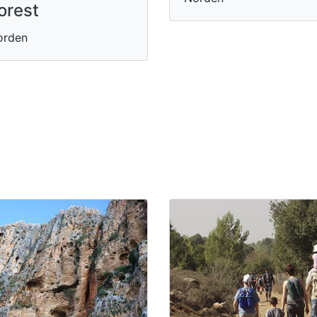
orest
orden