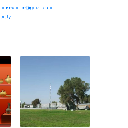
museumline@gmail.com
bit.ly