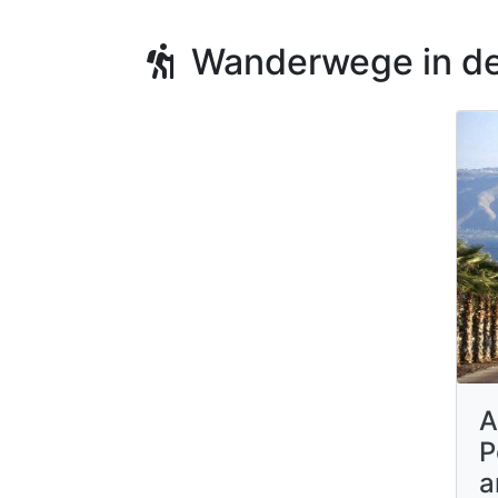
Wanderwege in de
A
P
a