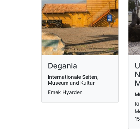
Degania
U
N
Internationale Seiten,
M
Museum und Kultur
Emek Hyarden
M
Ki
Me
1