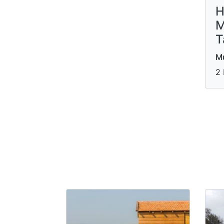
H
M
T
M
2 