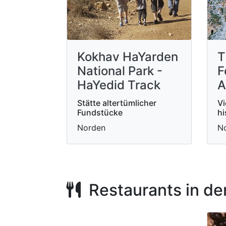
Kokhav HaYarden
T
National Park -
F
HaYedid Track
A
Stätte altertümlicher
Vi
Fundstücke
hi
Norden
N
Restaurants in de