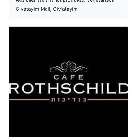
Givatayim Mall, Giv'atayim