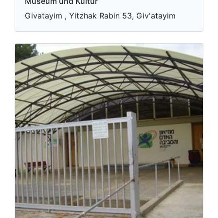
Museum und Kultur
Givatayim , Yitzhak Rabin 53, Giv'atayim