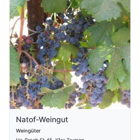
Natof-Weingut
Weingüter
Ha-Brosh St 45, Kfar Truman