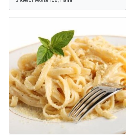
Shderot Moria 108, Haifa