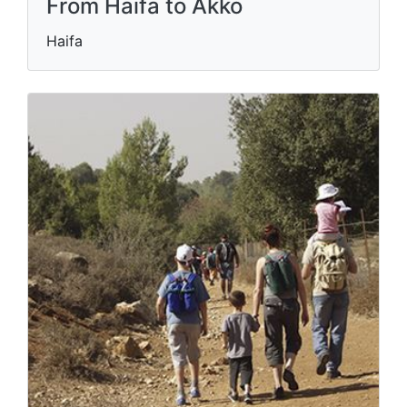
From Haifa to Akko
Haifa