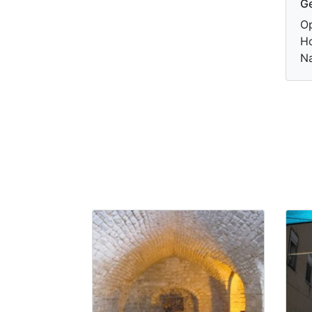
Ge
Op
Ho
Na