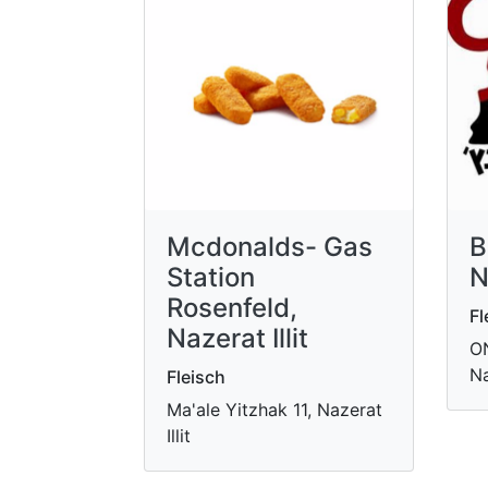
Mcdonalds- Gas
B
Station
N
Rosenfeld,
Fl
Nazerat Illit
ON
Na
Fleisch
Ma'ale Yitzhak 11, Nazerat
Illit