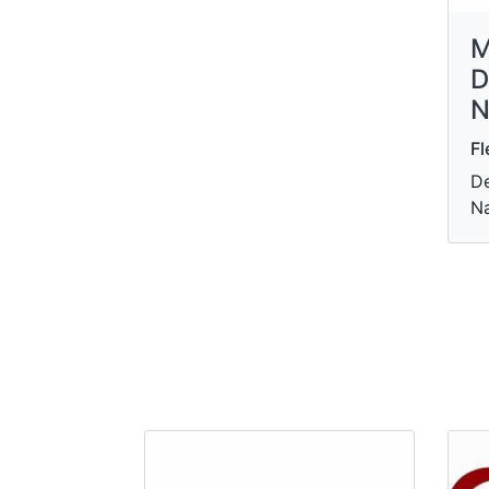
M
D
N
Fl
De
Na