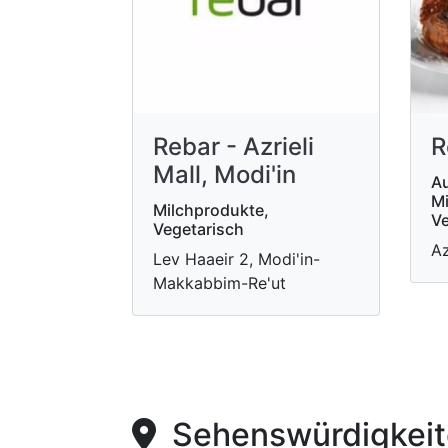
Rebar - Azrieli
R
Mall, Modi'in
Au
Mi
Milchprodukte,
Ve
Vegetarisch
Az
Lev Haaeir 2, Modi'in-
Makkabbim-Re'ut
Sehenswürdigkeite