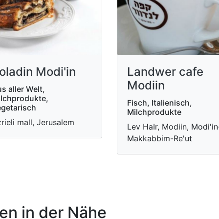
oladin Modi'in
Landwer cafe
Modiin
s aller Welt,
lchprodukte,
Fisch, Italienisch,
getarisch
Milchprodukte
rieli mall, Jerusalem
Lev HaIr, Modiin, Modi'in
Makkabbim-Re'ut
n in der Nähe