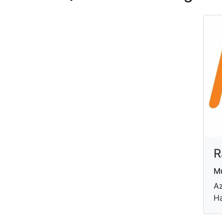
R
M
Az
Ha