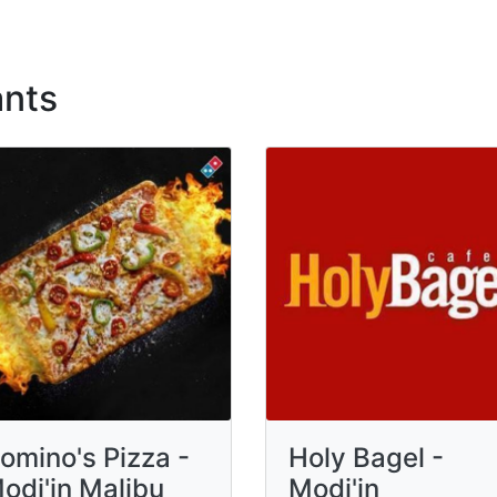
ants
omino's Pizza -
Holy Bagel -
odi'in Malibu
Modi'in