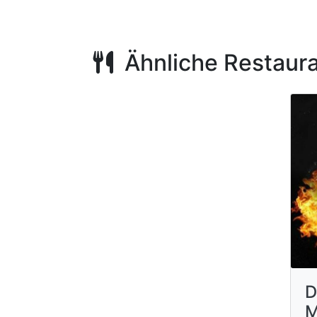
Ähnliche Restaur
D
M