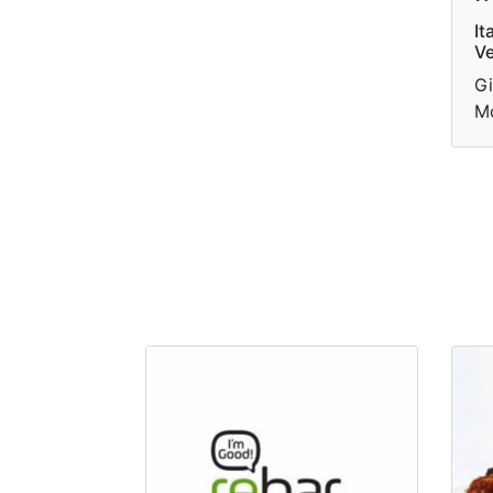
It
Ve
Gi
Mo