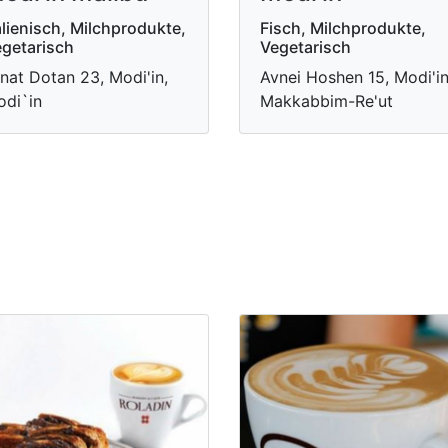
alienisch, Milchprodukte,
Fisch, Milchprodukte,
getarisch
Vegetarisch
nat Dotan 23, Modi'in,
Avnei Hoshen 15, Modi'i
di`in
Makkabbim-Re'ut