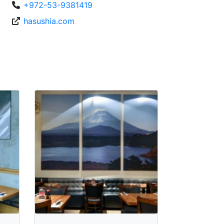
+972-53-9381419
hasushia.com