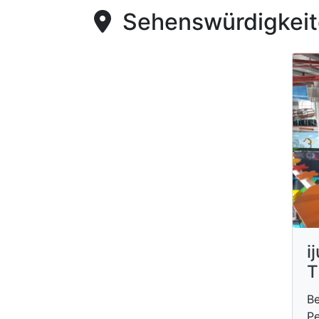
Sehenswürdigkeite
i
T
Be
Pe