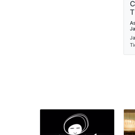
C
T
As
Ja
Ja
T