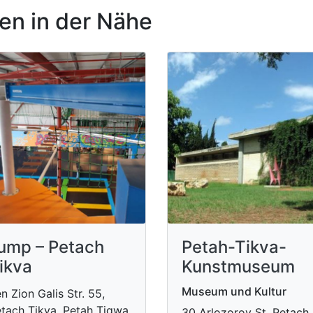
n in der Nähe
jump – Petach
Petah-Tikva-
ikva
Kunstmuseum
Museum und Kultur
n Zion Galis Str. 55,
tach Tikva, Petah Tiqwa
30 Arlozorov St. Petach