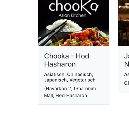
Chooka - Hod
J
Hasharon
N
Asiatisch, Chinesisch,
As
Japanisch, Vegetarisch
Gi
(Hayarkon 2, (Sharonim
Mall, Hod Hasharon