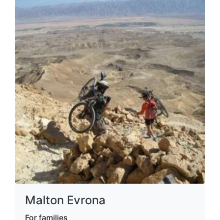
Malton Evrona
For families