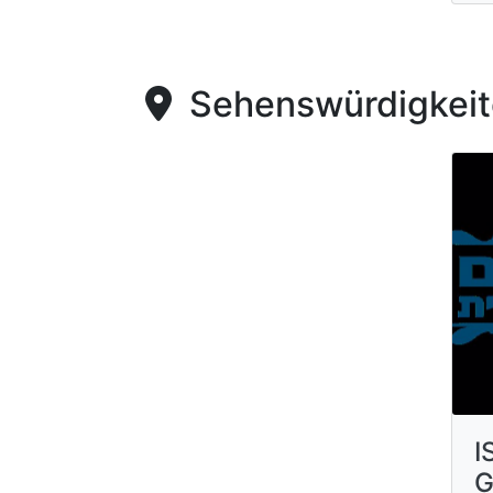
Sehenswürdigkeite
I
G