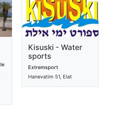
Kisuski - Water
sports
le
Extremsport
Hanevatim 51, Elat
f