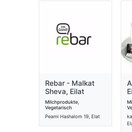
Rebar - Malkat
A
Sheva, Eilat
E
Milchprodukte,
Mi
Vegetarisch
Ve
Peami Hashalom 19, Elat
ka
El