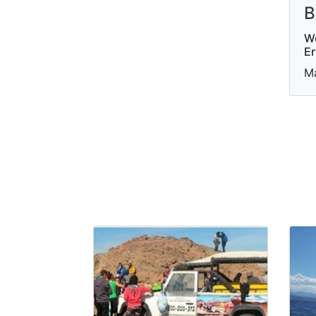
B
W
E
Ma