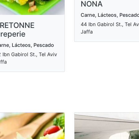
NONA
Carne, Lácteos, Pescad
RETONNE
44 Ibn Gabirol St., Tel Av
Jaffa
reperie
rne, Lácteos, Pescado
 Ibn Gabirol St., Tel Aviv
ffa