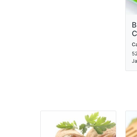
B
C
Ca
52
Ja