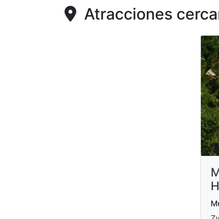
Atracciones cerca
M
H
Mu
Zv