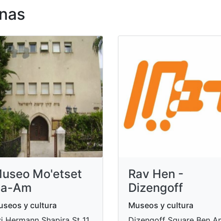
nas
useo Mo'etset
Rav Hen -
a-Am
Dizengoff
seos y cultura
Museos y cultura
i Hermann Shapira St 11,
Dizengoff Square Ben A