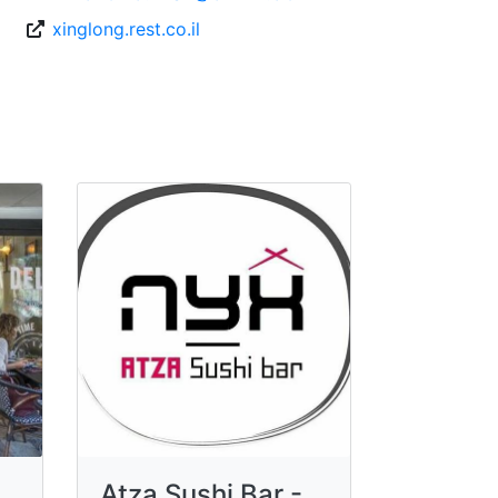
xinglong.rest.co.il
Atza Sushi Bar -