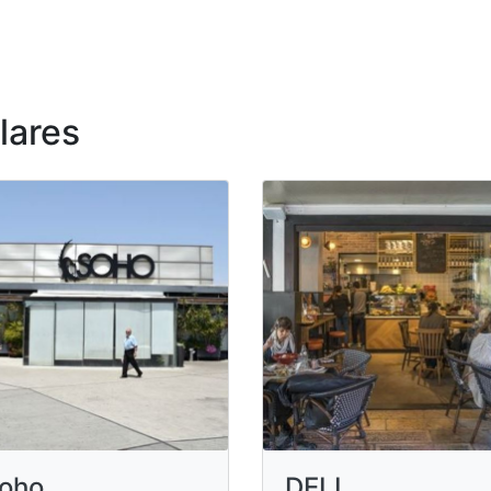
lares
oho
DELI