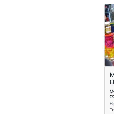
M
H
Me
co
Ha
Te