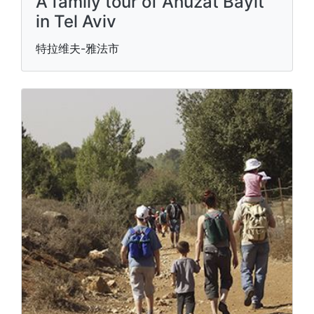
A family tour of Ahuzat Bayit
in Tel Aviv
特拉维夫-雅法市