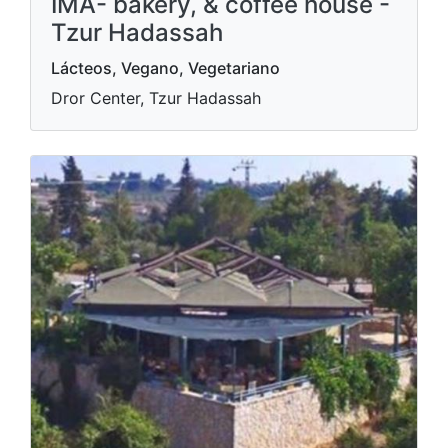
IMA- bakery, & coffee house -
Tzur Hadassah
Lácteos, Vegano, Vegetariano
Dror Center, Tzur Hadassah