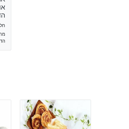
או
הד
חלב
מרכ
הד