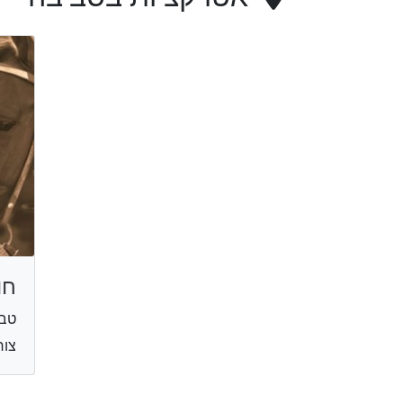
חו
טבע
צור