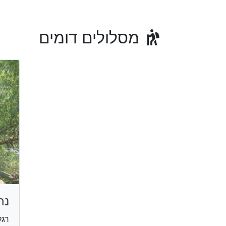
מסלולים דומים
נח
רגל