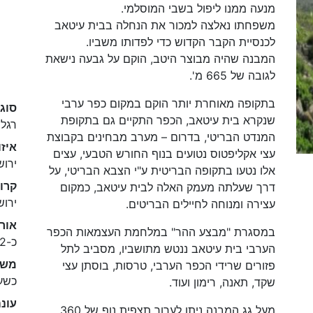
מנעה ממנו ליפול בשבי המוסלמי.
משפחתו נאלצה למכור את הנחלה בבית עיטאב
לכנסיית הקבר הקדוש כדי לפדותו משביו.
המבנה שהיה מבוצר היטב, הוקם על גבעה נישאת
לגובה של 665 מ'.
בתקופה מאוחרת יותר הוקם במקום כפר ערבי
סוג
שנקרא בית עיטאב, הכפר התקיים גם בתקופת
רגלי
המנדט הבריטי, בדרום – מערב מבחינים בקבוצת
איזו
עצי אקליפטוס נטועים בנוף החורש הטבעי, עצים
ירוש
אלו נטעו בתקופה הבריטית ע"י הצבא הבריטי, על
קרוב
דרך שעלתה מעמק האלה לבית עיטאב, כמקום
ירוש
עצירה ומנוחה לחיילים הבריטים.
אור
במסגרת "מבצע ההר" במלחמת העצמאות הכפר
כ-2 ק"מ
הערבי בית עיטאב ננטש מתושביו, מסביב לתל
משך
פזורים שרידי הכפר הערבי, טרסות, בוסתן עצי
כשע
שקד, תאנה, רימון ועוד.
עונ
מעל גג המבנה ניתן לערוך תצפית נוף של 360