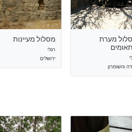
לול מערת
מסלול מעיינות
אומים
רגלי
י
ירושלים
דה והשומרון