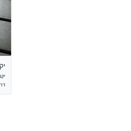
יק
יקב
דרך ה