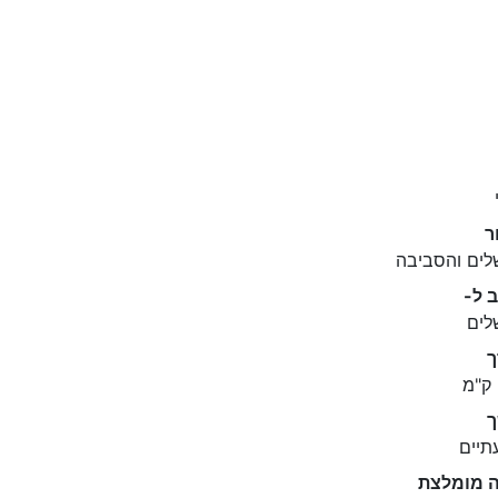
ר
לים והסביבה
 ל-
לים
ך
תיים
ה מומלצת