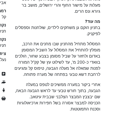
אביב
מעלות על מישור החוף והרי ירושלים, מושב בר
רמת
גיורא ונס הרים.
קל
מה עוד?
נקו
בחניון הוקם גן משחקים לילדים, שולחנות וספסלים
חניו
לפיקניק.
נקוד
המסלול מתחיל מהחניון שבו מחנים את הרכב,
חניו
מומלץ להתחיל את המסלול על השביל המסומן
ציוד
באדום ולחזור על שביל מסומן בצבע שחור, הולכים
נעלי
בוואדי כ-200 מ', עד לשילוט עץ של קק"ל המורה
לפנות שמאלה אל מעלה הגבעה, טיפוס קל ומגיעים
ח
לרחבת דשא טבעי בפתחה של מערה פתוחה.
מ
אחרי ביקור במערה ממשיכים לטפס במעלה
מ
הגבעה, בתוך חורש טבעי עד לראש הגבעה הבאה,
שם יבצבץ המבצר הצלבני שבבית עיטאב.
מ
הכניסה למבצר אסורה בשל חפירות ארכיאולוגיות
וסכנת התמוטטות.