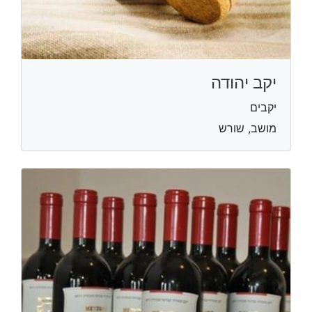
יקב יהודה
יקבים
מושב, שורש