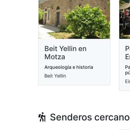
Beit Yellin en
P
Motza
E
Arqueología e historia
Pa
pú
Beit Yellin
Ei
Senderos cercano