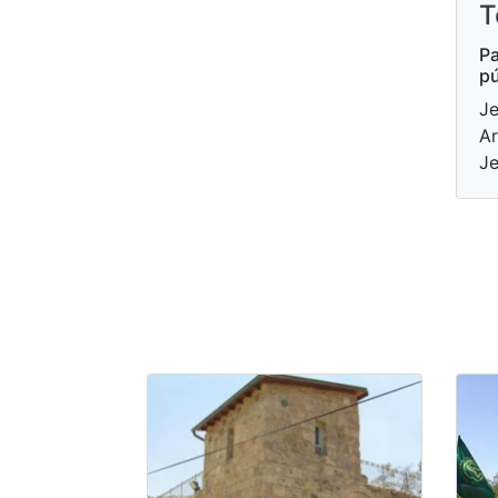
T
Pa
pú
Je
Ar
Je