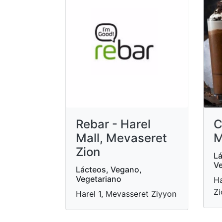
Rebar - Harel
C
Mall, Mevaseret
M
Zion
Lá
Ve
Lácteos, Vegano,
Vegetariano
Ha
Zi
Harel 1, Mevasseret Ziyyon