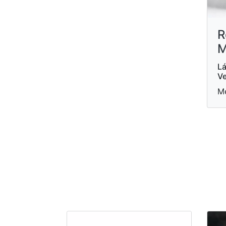
R
M
Lá
Ve
Me