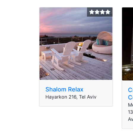
Shalom Relax
C
C
Hayarkon 216, Tel Aviv
M
13
Av