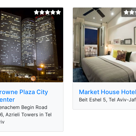
rowne Plaza City
Market House Hote
enter
Beit Eshel 5, Tel Aviv-Ja
enachem Begin Road
6, Azrieli Towers in Tel
iv