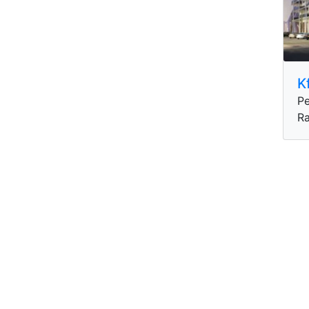
K
Pe
R