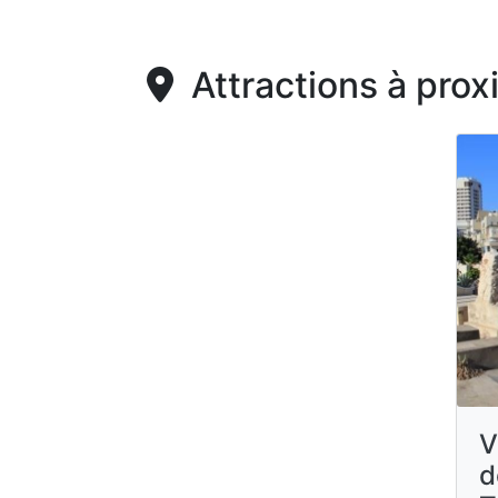
Attractions à prox
V
d