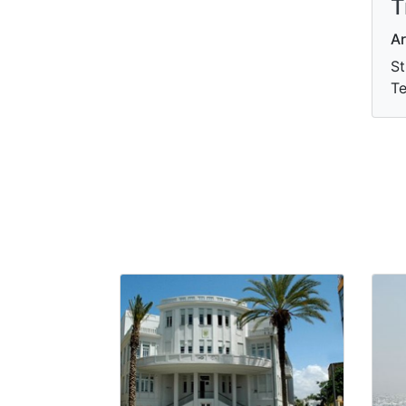
T
Ar
St
Te