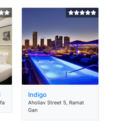
l
Indigo
ffa
Aholiav Street 5, Ramat
Gan