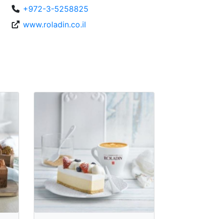
+972-3-5258825
www.roladin.co.il