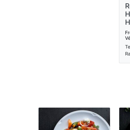
R
H
H
Fr
Vé
Te
R