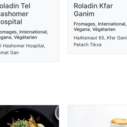
oladin Tel
Roladin Kfar
ashomer
Ganim
ospital
Fromages, International,
Végane, Végétarien
omages, International,
gane, Végétarien
HaAtsmaut 65, Kfar Gan
Petach Tikva
l Hashomer Hospital,
amat Gan