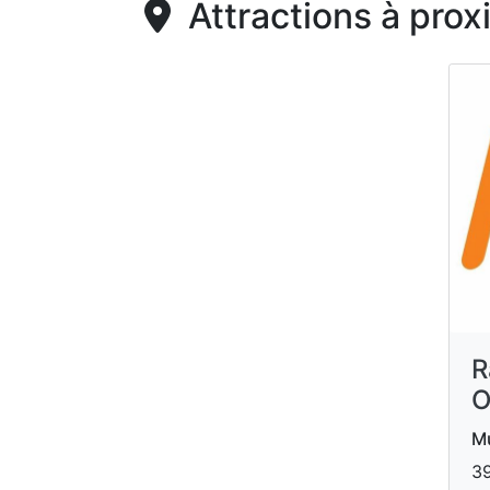
Attractions à prox
R
O
Mu
39