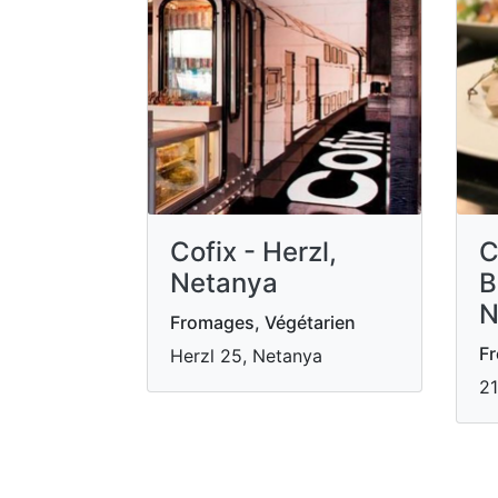
Cofix - Herzl,
C
Netanya
B
N
Fromages, Végétarien
Fr
Herzl 25, Netanya
21