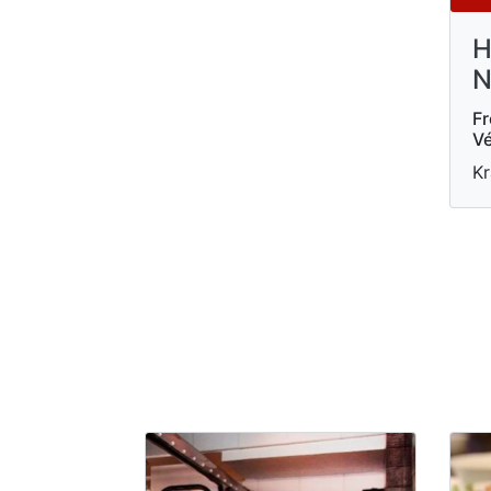
H
N
Fr
Vé
Kr