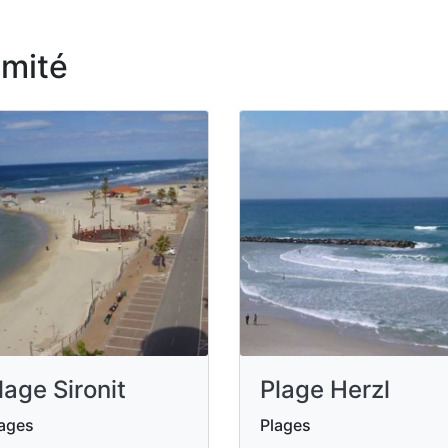
imité
lage Sironit
Plage Herzl
ages
Plages