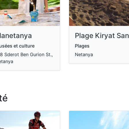
lanetanya
Plage Kiryat Sa
sées et culture
Plages
8 Sderot Ben Gurion St.,
Netanya
etanya
té