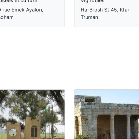
sées et culture
Vignobles
 rue Emek Ayalon,
Ha-Brosh St 45, Kfar
hoham
Truman