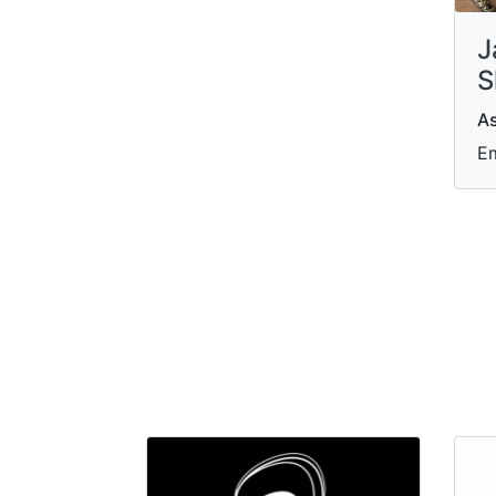
J
S
As
Em