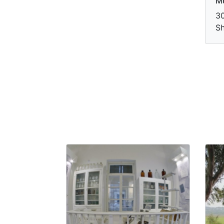
Mu
30
S