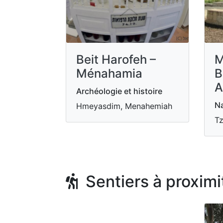
Beit Harofeh –
M
Ménahamia
B
A
Archéologie et histoire
Na
Hmeyasdim, Menahemiah
Tz
Sentiers à proximi