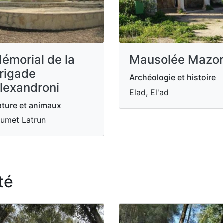
émorial de la
Mausolée Mazo
rigade
Archéologie et histoire
lexandroni
Elad, El'ad
ture et animaux
umet Latrun
té