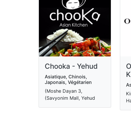
Chooka - Yehud
O
K
Asiatique, Chinois,
Japonais, Végétarien
As
(Moshe Dayan 3,
Ki
(Savyonim Mall, Yehud
Ha