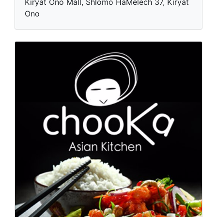
Kiryat Ono Mall, Shlomo HaMelech 37, Kiryat
Ono