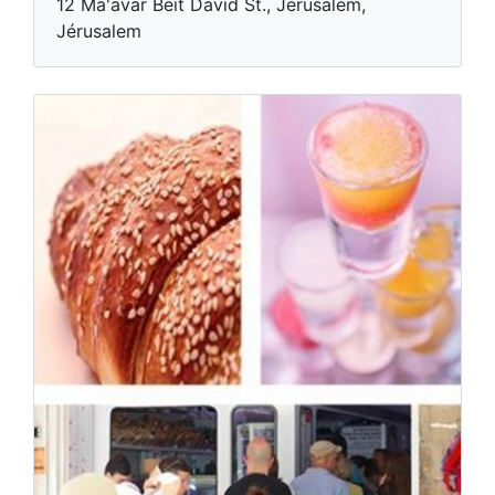
12 Ma'avar Beit David St., Jerusalem,
Jérusalem