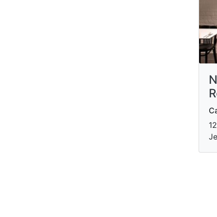
N
R
Ca
12
Je