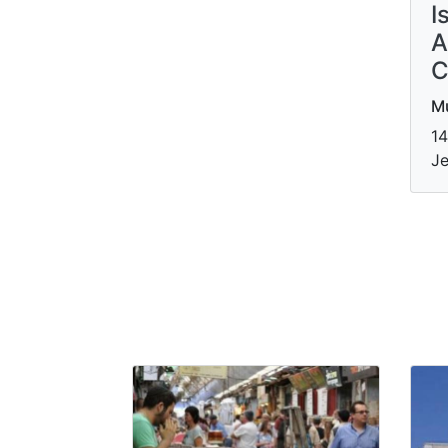
I
A
C
Mu
14
Je