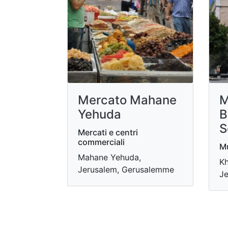
Mercato Mahane
M
Yehuda
B
S
Mercati e centri
commerciali
Mu
Mahane Yehuda,
Kh
Jerusalem, Gerusalemme
Je