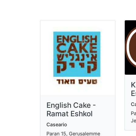
K
E
English Cake -
Ca
Ramat Eshkol
Pa
Je
Caseario
Paran 15, Gerusalemme