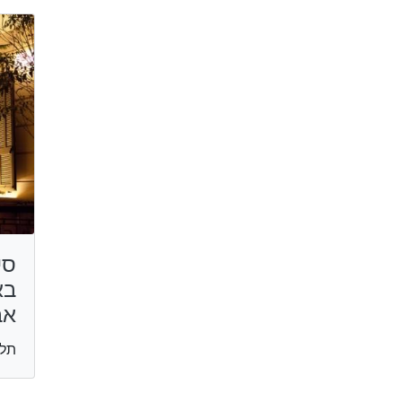
סי
בא
אב
תל 