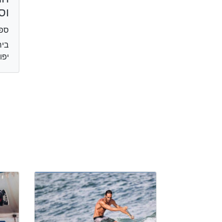
וס
ספו
יפו