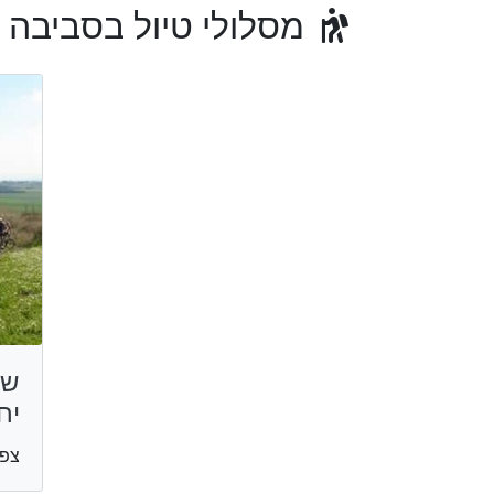
מסלולי טיול בסביבה
שב
יח
צפו