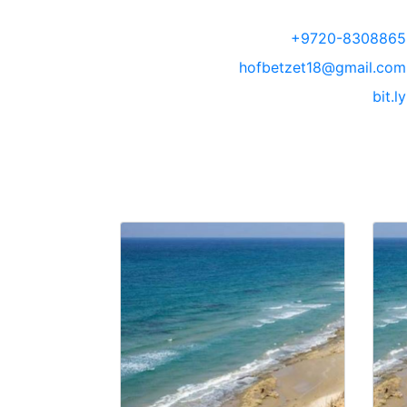
+9720-8308865
hofbetzet18@gmail.com
bit.ly