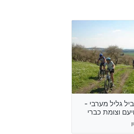
יל גליל מערבי -
יעם וצומת כברי
ן