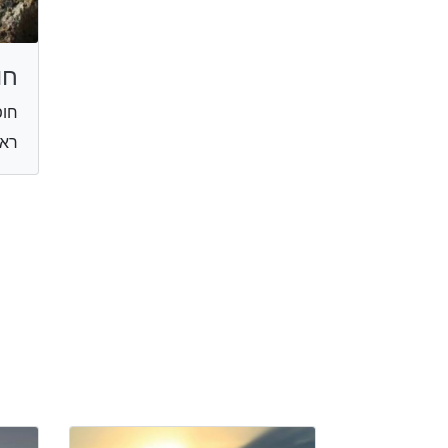
חו
חופ
רא