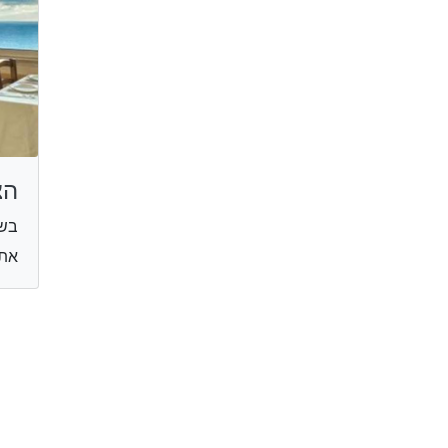
הצ
בש
אתר