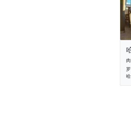
肉
罗
哈