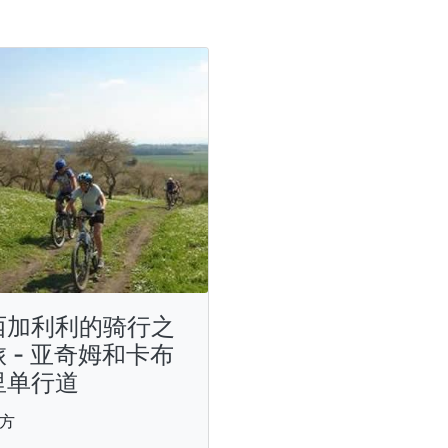
西加利利的骑行之
旅 - 亚奇姆和卡布
里单行道
方