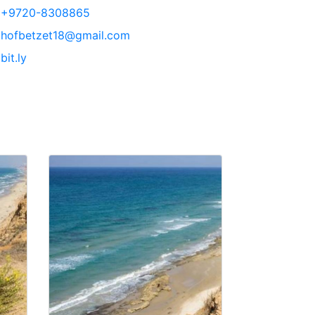
+9720-8308865
hofbetzet18@gmail.com
bit.ly