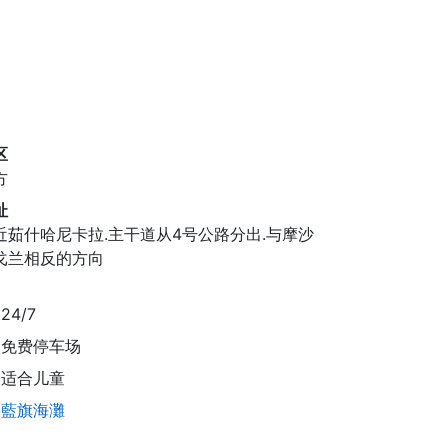
区
方
址
近茹什哈尼卡拉.主干道从4号公路分出.与摩沙
戈兰相反的方向
24/7
免费停车场
适合儿童
藍旗海灘