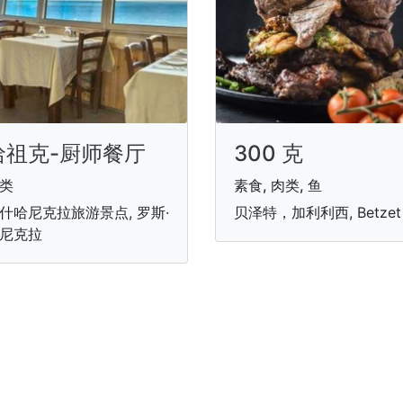
哈祖克-厨师餐厅
300 克
类
素食, 肉类, 鱼
什哈尼克拉旅游景点, 罗斯·
贝泽特，加利利西, Betzet
尼克拉