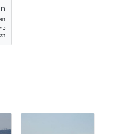
חו
חופ
טיי
תל 