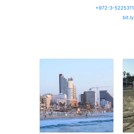
+972-3-5225311
bit.ly