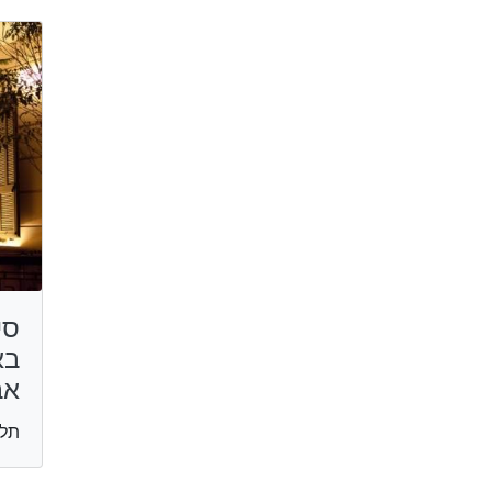
סי
בא
אב
תל 