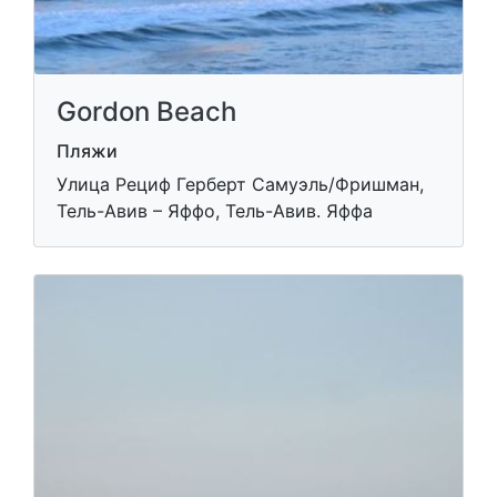
Gordon Beach
Пляжи
Улица Рециф Герберт Самуэль/Фришман,
Тель-Авив – Яффо, Тель-Авив. Яффа