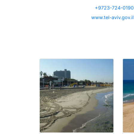
+9723-724-0190
www.tel-aviv.gov.il