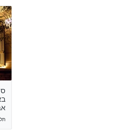
סי
בא
אב
תל 