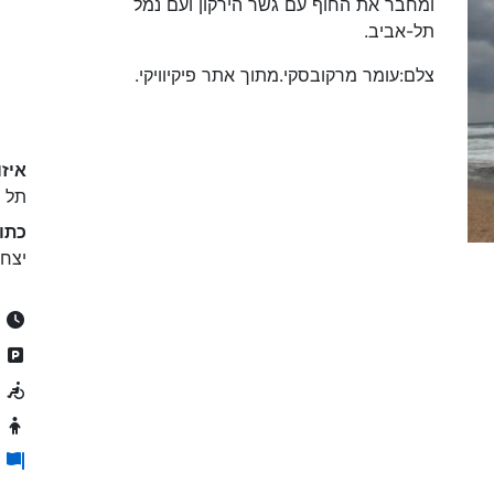
ומחבר את החוף עם גשר הירקון ועם נמל
תל-אביב.
צלם:עומר מרקובסקי.מתוך אתר פיקיוויקי.
איזו
תל א
כתו
יצחק
24/7
ח
נ
מ
ה