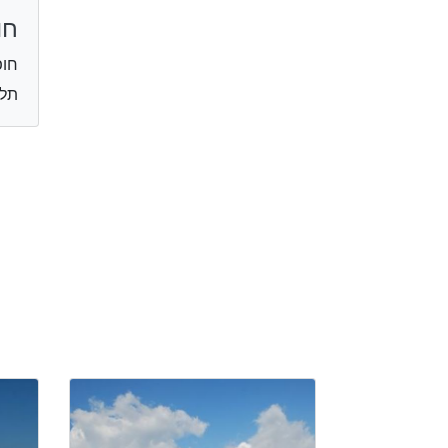
חו
חופ
תל 