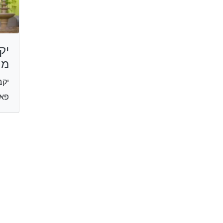
יק
מר
יקב
פאר