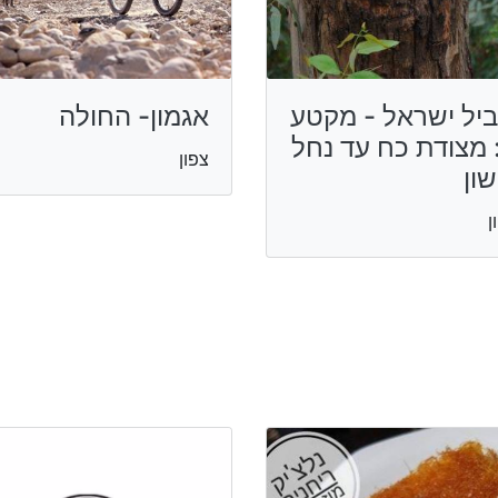
יל ישראל - מקטע
אגמון- החולה
: מצודת כח עד נחל
צפון
שון
ן