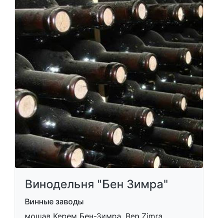
Винодельня "Бен Зимра"
Винные заводы
мошав Керем Бен-Зимра, Ben Zimra