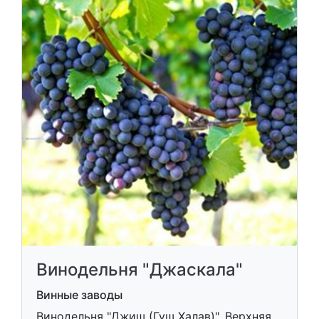
Винодельня "Джаскала"
Винные заводы
Винодельня "Джиш (Гуш Халав)", Верхняя