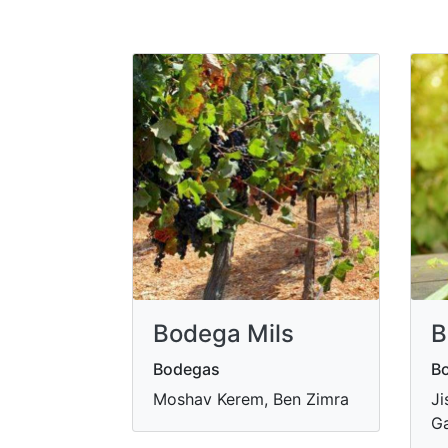
Bodega Mils
B
Bodegas
B
Moshav Kerem, Ben Zimra
Ji
Ga