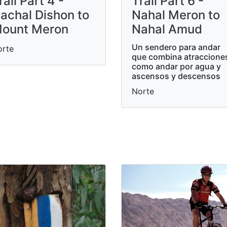
rail Part 4 -
Trail Part 6 -
achal Dishon to
Nahal Meron to
ount Meron
Nahal Amud
Un sendero para andar
orte
que combina atraccione
como andar por agua y
ascensos y descensos
Norte