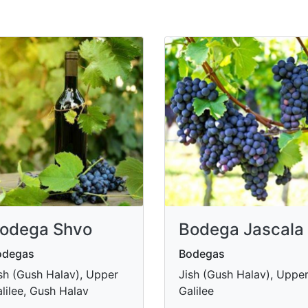
odega Shvo
Bodega Jascala
odegas
Bodegas
sh (Gush Halav), Upper
Jish (Gush Halav), Uppe
lilee, Gush Halav
Galilee