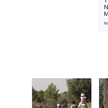
T
N
M
N