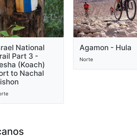
srael National
Agamon - Hula
rail Part 3 -
Norte
esha (Koach)
ort to Nachal
ishon
orte
canos