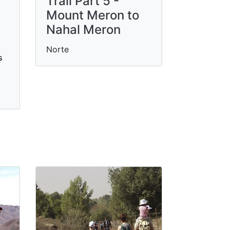
Trail Part 5 -
Mount Meron to
Nahal Meron
Norte
s