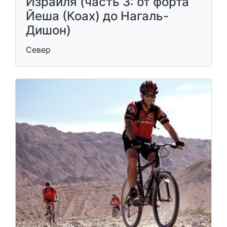
Израиля (часть 3: от форта
Йеша (Коах) до Нагаль-
Дишон)
Север