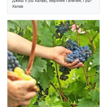
Джиш (Гуш Халав), Верхняя Галилея, Гуш-
Халав