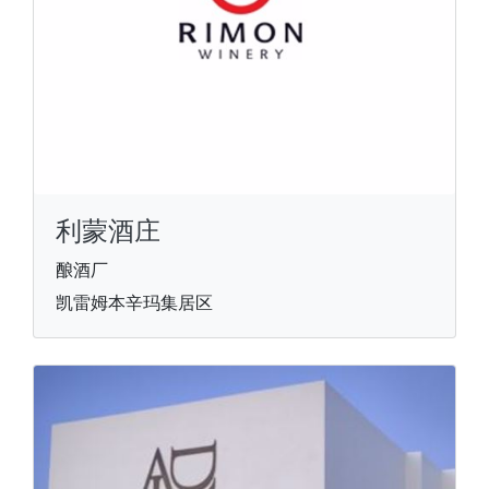
利蒙酒庄
酿酒厂
凯雷姆本辛玛集居区