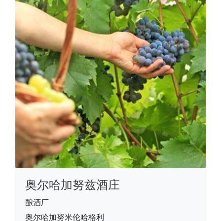
奥尔哈加努兹酒庄
酿酒厂
奥尔哈加努米伦哈格利