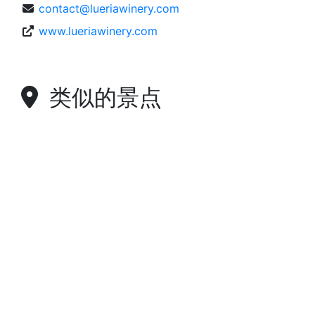
contact@lueriawinery.com
www.lueriawinery.com
类似的景点