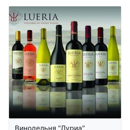
Винодельня "Луриа"