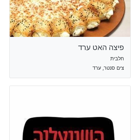
פיצה האט ערד
חלבית
צים סנטר, ערד