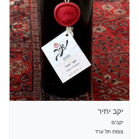
יקב יתיר
יקבים
צומת תל ערד