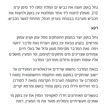
נחל בוקק חוצה את כביש ים המלח (90) ליד סימן ק"מ
212. מומלץ לחנות ליד אחד ממלונות עין בוקק ולחצות את
הכביש מערבה בבטחה בערוץ הנחל, מתחת לגשר הכביש.
רקע
נחל בוקק יוצר במצוק ההעתקים מפל ענק וקניון עמוק
ומרשים. בקניון נובעת עין בוקק ויוצרת נאת מדבר ירוקה
ויפה. נאת המדבר מקיימת מגוון גדול של בעלי חיים
וצמחים שצריכים מים מתוקים לקיומם, ומי המעיין מושכים
אליו עופות ויונקים גדולים ממרחבי המדבר.
בנאת המדבר נחשפו שרידים ארכאולוגיים המעידים על
יישוב שהתקיים במקום מאז התקופה החשמונאית (מאה 1
לפסה"נ) עד התקופה הערבית הקדומה (מאה 7 לסה"נ).
בימי הורדוס גידלו בעין בוקק צמחי בושם ומרפא יקרים.
בעשורים האחרונים חדרו לאקוויפר המזין את עין בוקק מי
שפכים תעשייתיים והמליחו מאוד את מי המעיין. רמת