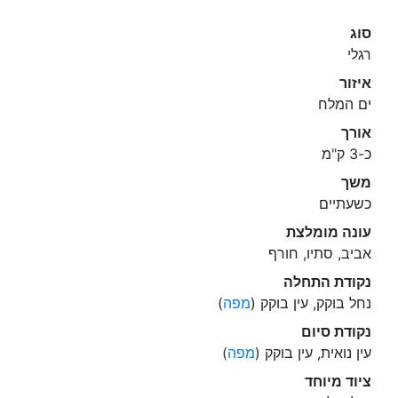
סוג
רגלי
איזור
ים המלח
אורך
כ-3 ק"מ
משך
כשעתיים
עונה מומלצת
אביב, סתיו, חורף
נקודת התחלה
נחל בוקק, עין בוקק (
מפה
)
נקודת סיום
עין נואית, עין בוקק (
מפה
)
ציוד מיוחד