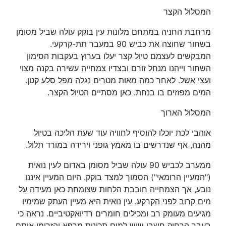
המסלול הקצר
מרחבת החניה במתחם מלונות עין בוקק עולה שביל מסומן
בשחור שחוצה את כביש 90 במעבר תת-קרקעי.
המבקשים לעצמם טיול קצר יעלו בערוץ בעקבות הסימון
השחור וייהנו מנחל זורם ובצדיו צמחייה עשירה בקנה מצוי
ועצי אשל. לאחר כמה מאות מטרים נגלה מפל סלע קטן.
המים מפזזים בו בנחת. כאן מסתיים הטיול הקצר.
המסלול הארוך
אוהבי לכת יוכלו להוסיף לחוויה עוד שעת הליכה בטיול
מהנה, אף שנדרשים בו מאמץ גופני וירידה במורד תלול.
ממערב לכביש 90 עולה שביל מסומן באדום לעין נואית
("המעיין הרומאי") הסמוך למצד בוקק. היום המעיין איננו
נובע, אך הצמחייה חובבת הלחות שצומחת כאן מעידה על
מים קרוב לפני הקרקע. עין נואית היא מעיין העתק שמימיו
מגיעים מעומק רב ומכילים חומרים רדיואקטיביים. נראה כי
בעבר הרחוק חשבו שיש למים תכונות מרפא והזרימו אותם