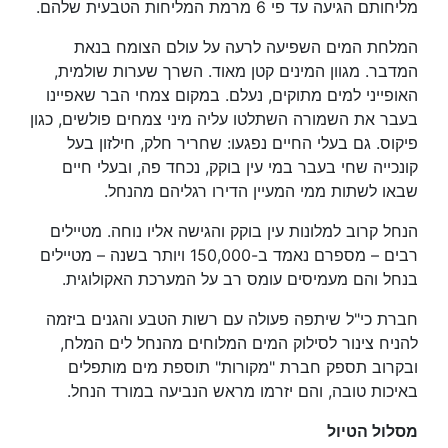
מליחותם הגיעה עד פי 6 מרמת המליחות הטבעית שלהם.
המלחת המים השפיעה לרעה על עולם הצומח בנאת
המדבר. מגוון המינים קטן מאוד. השרך שערות שולמית,
האופייני למים מתוקים, נעלם. במקום צמחי הבר שאפיינו
בעבר את השמורה השתלטו עליה מיני צמחים פולשים, כגון
פיקוס. גם בעלי החיים נפגעו: שחריר חלק, חילזון בעל
קונכייה שחי בעבר במי עין בוקק, נכחד פה, ובעלי חיים
שבאו לשתות ממי המעיין הדירו רגליהם מהנחל.
הנחל קרוב למלונות עין בוקק והגישה אליו נוחה. מטיילים
רבים – מספרם נאמד ב-150,000 ויותר בשנה – מטיילים
בנחל והם מעמיסים עומס רב על המערכת האקולוגית.
חברת כי"ל שיתפה פעולה עם רשות הטבע והגנים ביזמה
להניח צינור לסילוק המים המלוחים מהנחל לים המלח,
ובקרוב תספק חברת "מקורות" תוספת מים מותפלים
באיכות טובה, והם יזרמו מראש הנביעה במורד הנחל.
מסלול הטיול