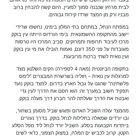
לבית מרחץ שנבנה סמוך למעיין. היום קשה להבחין ברוב
מבניו ורק מן המצד שרדו קירות גבוהים.
במפתח הנחל, במתחם בתי המלון בימינו, נחשפו שרידי
יישוב מהתקופה החשמונאית. בימי הורדוס הייתה עין בוקק
מרכז לעיבוד תרופות ותמרוקים. סביב המרכז היו טרסות
מעובדות על פני 350 דונם, ואמות הובילו את מי עין בוקק
ועין נואית לשתי ברכות מרובעות.
בתקופה הביזנטית (מאה 4 לספירה) הקים השלטון מצד
למרגלות עין נואית – חוליה בשרשרת המבצרים "לימס
פלשתינה" שהגנו על גבול הארץ בדרום. למצד בוקק נועד
תפקיד חשוב במערך זה: הוא חסם את הדרך לעין גדי
ואבטח את הדרך שעלתה להר חברון דרך מעלה בוקק.
מהמצד עולה השביל האדום ופוגש שביל מסומן בשחור,
ובו יורדים שמאלה בתלילות לנחל בוקק. בדרך נעזרים
ביתדות הקבועות בסלע. השביל יורד לנחל ליד מפל הסלע
הקטן. קרוב לכביש ים המלח, במצוק הצפוני, כדאי לשים