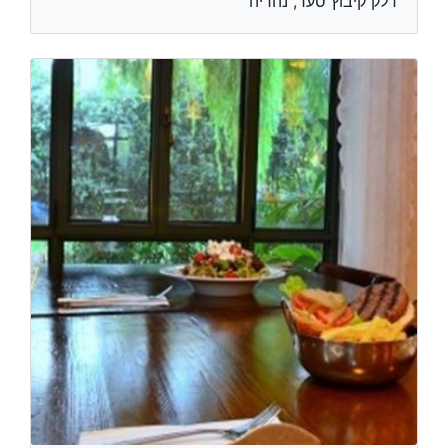
דלק קיבוץ סער, נהריה